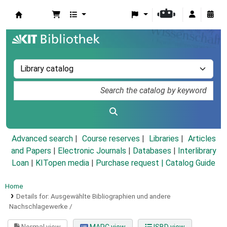
Koha online
Advanced search
Course reserves
Libraries
Articles
and Papers
|
Electronic Journals
|
Databases
|
Interlibrary
Loan
|
KITopen media
|
Purchase request |
Catalog Guide
Home
Details for:
Ausgewählte Bibliographien und andere
Nachschlagewerke /