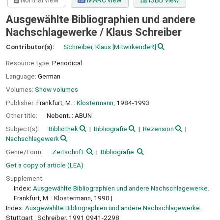
Normal view
MARC view
ISBD view
Ausgewählte Bibliographien und andere
Nachschlagewerke /
Klaus Schreiber
Contributor(s):
Schreiber, Klaus
[MitwirkendeR]
Resource type:
Periodical
Language:
German
Volumes:
Show volumes
Publisher:
Frankfurt, M. :
Klostermann,
1984-1993
Other title:
Nebent.:: ABUN
Subject(s):
Bibliothek
Bibliografie
Rezension
Nachschlagewerk
Genre/Form:
Zeitschrift
Bibliografie
Get a copy of article (LEA)
Supplement:
Index:
Ausgewählte Bibliographien und andere Nachschlagewerke.
Frankfurt, M. : Klostermann, 1990
Index:
Ausgewählte Bibliographien und andere Nachschlagewerke.
Stuttgart : Schreiber, 1991 0941-2298