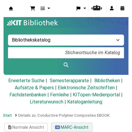
Koha
Erweiterte Suche
Semesterapparate
Bibliotheken
Aufsätze & Papers
|
Elektronische Zeitschriften
|
Fachdatenbanken
|
Fernleihe
|
KITopen-Medienportal
|
Literaturwunsch
|
Kataloganleitung
Start
Details zu:
Conductive Polymer Composites
EBOOK
Normale Ansicht
MARC-Ansicht