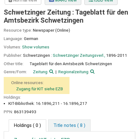
Normal view
MARC view
ISBD view
Schwetzinger Zeitung : Tageblatt für den
Amtsbezirk Schwetzingen
Resource type:
Newspaper (Online)
Language:
German
Volumes:
Show volumes
Publisher:
Schwetzingen :
Schwetzinger Zeitungsverl.,
1896-2011
Other title:
Tageblatt für den Amtsbezirk Schwetzingen
Genre/Form:
Zeitung
Regionalzeitung
Online resources:
Zugang für KIT siehe EZB
Holdings:
KIT-Bibliothek: 16.1896,211 - 16.1896,217
PPN:
863139493
Holdings
( 0 )
Title notes ( 8 )