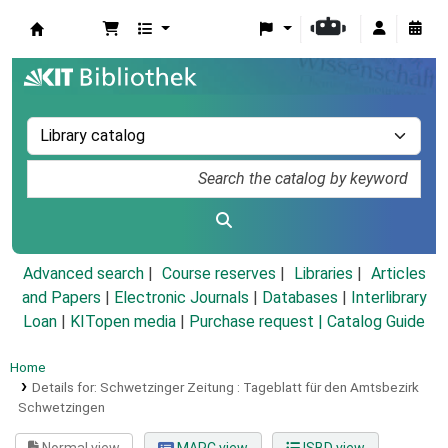
Koha online
Advanced search
Course reserves
Libraries
Articles
and Papers
|
Electronic Journals
|
Databases
|
Interlibrary
Loan
|
KITopen media
|
Purchase request |
Catalog Guide
Home
Details for:
Schwetzinger Zeitung :
Tageblatt für den Amtsbezirk
Schwetzingen