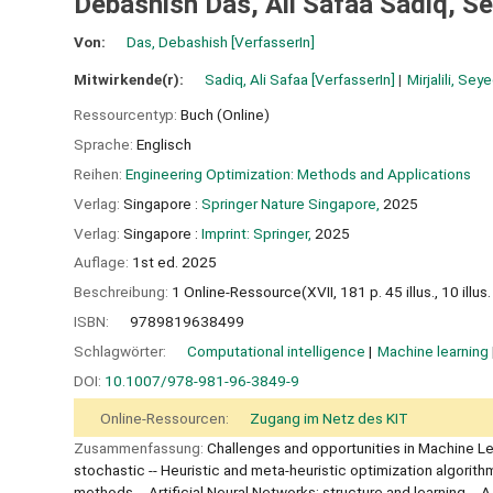
Debashish Das, Ali Safaa Sadiq, Sey
Von:
Das, Debashish
[VerfasserIn]
Mitwirkende(r):
Sadiq, Ali Safaa
[VerfasserIn]
Mirjalili, Seye
Ressourcentyp:
Buch (Online)
Sprache:
Englisch
Reihen:
Engineering Optimization: Methods and Applications
Verlag:
Singapore :
Springer Nature Singapore,
2025
Verlag:
Singapore :
Imprint: Springer,
2025
Auflage:
1st ed. 2025
Beschreibung:
1 Online-Ressource(XVII, 181 p. 45 illus., 10 illus. 
ISBN:
9789819638499
Schlagwörter:
Computational intelligence
Machine learning
DOI:
10.1007/978-981-96-3849-9
Online-Ressourcen:
Zugang im Netz des KIT
Zusammenfassung:
Challenges and opportunities in Machine Le
stochastic -- Heuristic and meta-heuristic optimization algorit
methods -- Artificial Neural Networks: structure and learning --