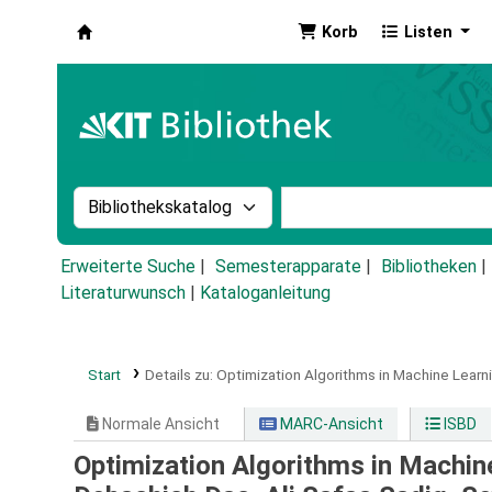
Korb
Listen
Koha
Suche im Katalog nach:
Stichwortsuche im Ka
Erweiterte Suche
Semesterapparate
Bibliotheken
Literaturwunsch
|
Kataloganleitung
Start
Details zu:
Optimization Algorithms in Machine Learni
Normale Ansicht
MARC-Ansicht
ISBD
Optimization Algorithms in Machine