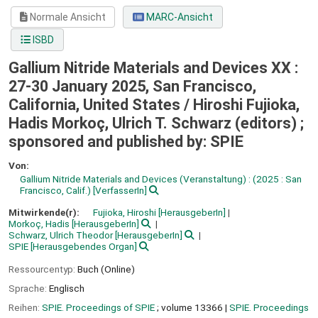
Normale Ansicht
MARC-Ansicht
ISBD
Gallium Nitride Materials and Devices XX :
27-30 January 2025, San Francisco,
California, United States /
Hiroshi Fujioka,
Hadis Morkoç, Ulrich T. Schwarz (editors) ;
sponsored and published by: SPIE
Von:
Gallium Nitride Materials and Devices
(Veranstaltung) : (2025 : San
Francisco, Calif.)
[VerfasserIn]
Mitwirkende(r):
Fujioka, Hiroshi
[HerausgeberIn]
Morkoç, Hadis
[HerausgeberIn]
Schwarz, Ulrich Theodor
[HerausgeberIn]
SPIE
[Herausgebendes Organ]
Ressourcentyp:
Buch (Online)
Sprache:
Englisch
Reihen:
SPIE. Proceedings of SPIE
; volume 13366
|
SPIE. Proceedings