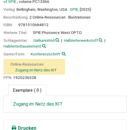
of SPIE
; volume PC13366
Verlag:
Bellingham, Washington, USA :
SPIE,
[2025]
Beschreibung:
2 Online-Ressourcen : Illustrationen
ISBN:
9781510684812
Weitere Titel:
SPIE Photonics West OPTO
Schlagwörter:
Galliumnitrid
Halbleiterwerkstoff
Halbleiterbauelement
Genre/Form:
Konferenzschrift
Online-Ressourcen:
Zugang im Netz des KIT
PPN:
1925236528
Exemplare
( 0 )
Zugang im Netz des KIT
Drucken