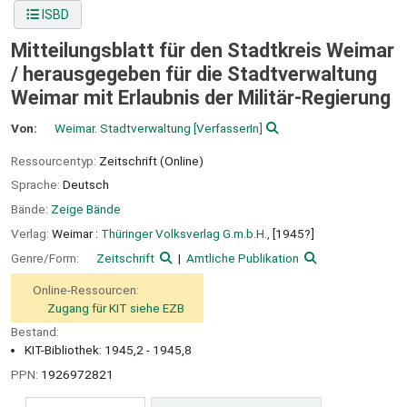
ISBD
Mitteilungsblatt für den Stadtkreis Weimar
/
herausgegeben für die Stadtverwaltung
Weimar mit Erlaubnis der Militär-Regierung
Von:
Weimar. Stadtverwaltung
[VerfasserIn]
Ressourcentyp:
Zeitschrift (Online)
Sprache:
Deutsch
Bände:
Zeige Bände
Verlag:
Weimar :
Thüringer Volksverlag G.m.b.H.,
[1945?]
Genre/Form:
Zeitschrift
Amtliche Publikation
Online-Ressourcen:
Zugang für KIT siehe EZB
Bestand:
KIT-Bibliothek: 1945,2 - 1945,8
PPN:
1926972821