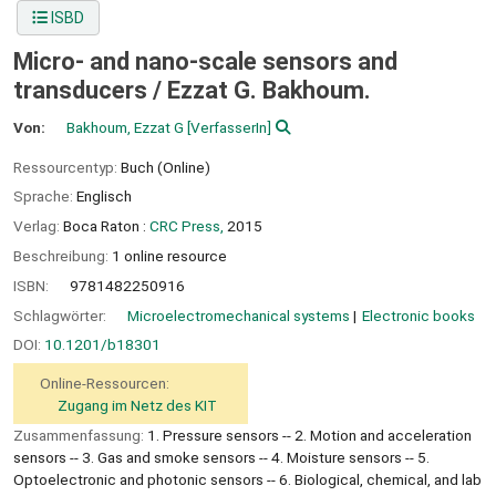
ISBD
Micro- and nano-scale sensors and
transducers /
Ezzat G. Bakhoum.
Von:
Bakhoum, Ezzat G
[VerfasserIn]
Ressourcentyp:
Buch (Online)
Sprache:
Englisch
Verlag:
Boca Raton :
CRC Press,
2015
Beschreibung:
1 online resource
ISBN:
9781482250916
Schlagwörter:
Microelectromechanical systems
Electronic books
DOI:
10.1201/b18301
Online-Ressourcen:
Zugang im Netz des KIT
Zusammenfassung:
1. Pressure sensors -- 2. Motion and acceleration
sensors -- 3. Gas and smoke sensors -- 4. Moisture sensors -- 5.
Optoelectronic and photonic sensors -- 6. Biological, chemical, and lab