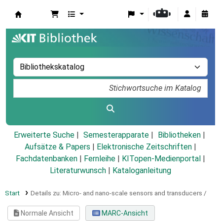
Koha
Erweiterte Suche
Semesterapparate
Bibliotheken
Aufsätze & Papers
|
Elektronische Zeitschriften
|
Fachdatenbanken
|
Fernleihe
|
KITopen-Medienportal
|
Literaturwunsch
|
Kataloganleitung
Start
Details zu:
Micro- and nano-scale sensors and transducers /
Normale Ansicht
MARC-Ansicht