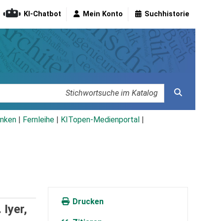
KI-Chatbot
Mein Konto
Suchhistorie
nken
|
Fernleihe
|
KITopen-Medienportal
|
Drucken
 Iyer,