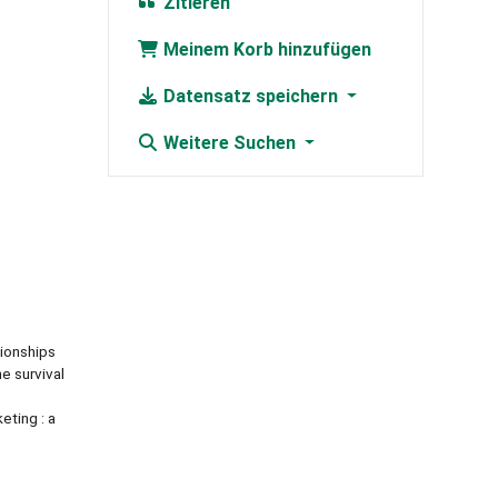
Zitieren
Meinem Korb hinzufügen
Datensatz speichern
Weitere Suchen
tionships
he survival
p
eting : a