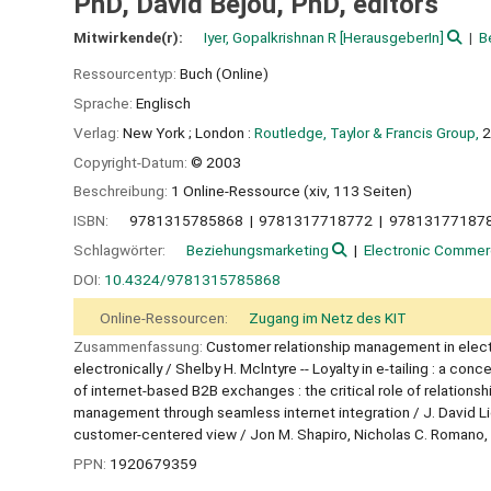
PhD, David Bejou, PhD, editors
Mitwirkende(r):
Iyer, Gopalkrishnan R
[HerausgeberIn]
B
Ressourcentyp:
Buch (Online)
Sprache:
Englisch
Verlag:
New York ;
London :
Routledge, Taylor & Francis Group,
2
Copyright-Datum:
© 2003
Beschreibung:
1 Online-Ressource (xiv, 113 Seiten)
ISBN:
9781315785868
9781317718772
97813177187
Schlagwörter:
Beziehungsmarketing
Electronic Comme
DOI:
10.4324/9781315785868
Online-Ressourcen:
Zugang im Netz des KIT
Zusammenfassung:
Customer relationship management in electro
electronically / Shelby H. Mclntyre -- Loyalty in e-tailing : a c
of internet-based B2B exchanges : the critical role of relationsh
management through seamless internet integration / J. David Lic
customer-centered view / Jon M. Shapiro, Nicholas C. Romano, Jr
PPN:
1920679359