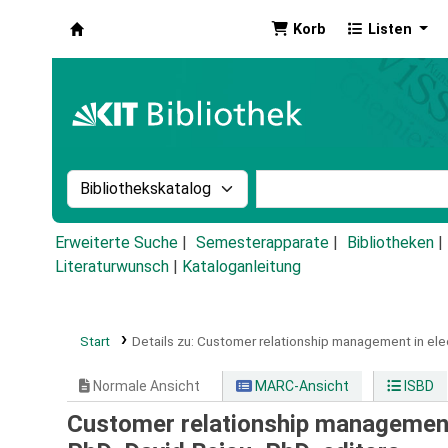
Korb
Listen
Koha
Suche im Katalog nach:
Stichwortsuche im Ka
Erweiterte Suche
Semesterapparate
Bibliotheken
Literaturwunsch
|
Kataloganleitung
Start
Details zu:
Customer relationship management in ele
Normale Ansicht
MARC-Ansicht
ISBD
Customer relationship management