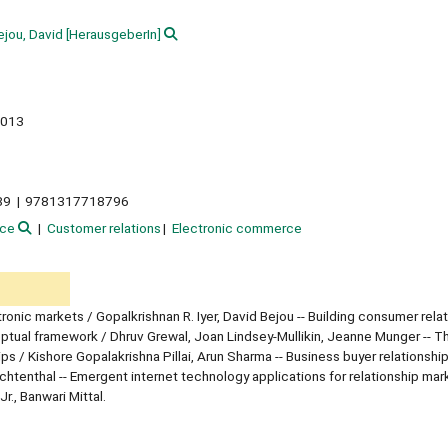
ejou, David
[HerausgeberIn]
013
89
9781317718796
rce
Customer relations
Electronic commerce
nic markets / Gopalkrishnan R. Iyer, David Bejou -- Building consumer rela
onceptual framework / Dhruv Grewal, Joan Lindsey-Mullikin, Jeanne Munger -- T
ips / Kishore Gopalakrishna Pillai, Arun Sharma -- Business buyer relationshi
htenthal -- Emergent internet technology applications for relationship mark
., Banwari Mittal.