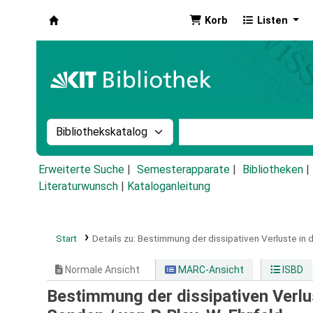
Korb
Listen
Koha
Suche im Katalog nach:
Stichwortsuche im Ka
Erweiterte Suche
Semesterapparate
Bibliotheken
Literaturwunsch
|
Kataloganleitung
Start
Details zu:
Bestimmung der dissipativen Verluste in
Normale Ansicht
MARC-Ansicht
ISBD
Bestimmung der dissipativen Verlu