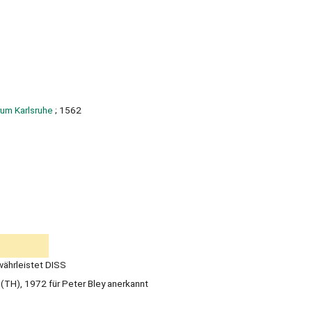
um Karlsruhe
; 1562
währleistet DISS
e (TH), 1972 für Peter Bley anerkannt