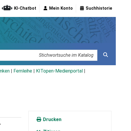
KI-Chatbot
Mein Konto
Suchhistorie
nken
|
Fernleihe
|
KITopen-Medienportal
|
Drucken
-