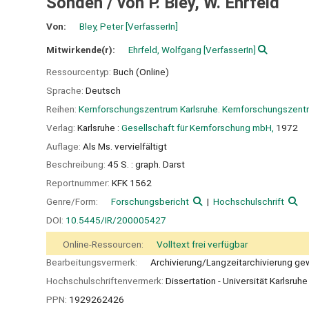
Sonden /
von P. Bley, W. Ehrfeld
Von:
Bley, Peter
[VerfasserIn]
Mitwirkende(r):
Ehrfeld, Wolfgang
[VerfasserIn]
Ressourcentyp:
Buch (Online)
Sprache:
Deutsch
Reihen:
Kernforschungszentrum Karlsruhe. Kernforschungszentr
Verlag:
Karlsruhe :
Gesellschaft für Kernforschung mbH,
1972
Auflage:
Als Ms. vervielfältigt
Beschreibung:
45 S. : graph. Darst
Reportnummer:
KFK 1562
Genre/Form:
Forschungsbericht
Hochschulschrift
DOI:
10.5445/IR/200005427
Online-Ressourcen:
Volltext frei verfügbar
Bearbeitungsvermerk:
Archivierung/Langzeitarchivierung ge
Hochschulschriftenvermerk:
Dissertation - Universität Karlsruh
PPN:
1929262426