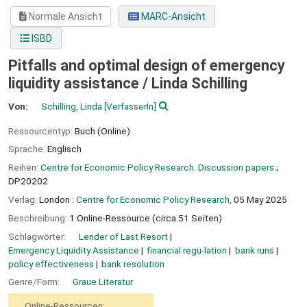
Normale Ansicht
MARC-Ansicht
ISBD
Pitfalls and optimal design of emergency
liquidity assistance /
Linda Schilling
Von:
Schilling, Linda
[VerfasserIn]
Ressourcentyp:
Buch (Online)
Sprache:
Englisch
Reihen:
Centre for Economic Policy Research. Discussion papers
;
DP20202
Verlag:
London :
Centre for Economic Policy Research,
05 May 2025
Beschreibung:
1 Online-Ressource (circa 51 Seiten)
Schlagwörter:
Lender of Last Resort
Emergency Liquidity Assistance
financial regu-lation
bank runs
policy effectiveness
bank resolution
Genre/Form:
Graue Literatur
Online-Ressourcen: