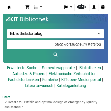
Koha
Erweiterte Suche
Semesterapparate
Bibliotheken
Aufsätze & Papers
|
Elektronische Zeitschriften
|
Fachdatenbanken
|
Fernleihe
|
KITopen-Medienportal
|
Literaturwunsch
|
Kataloganleitung
Start
Details zu:
Pitfalls and optimal design of emergency liquidity
assistance /