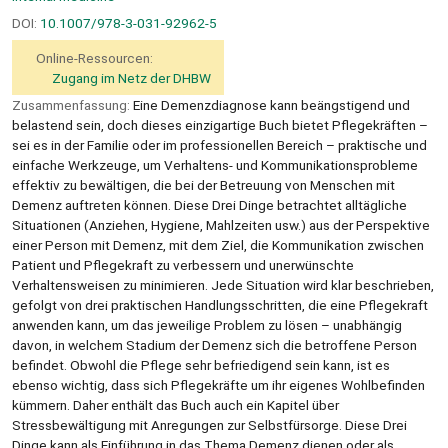
DOI:
10.1007/978-3-031-92962-5
Online-Ressourcen:
Zugang im Netz der DHBW
Zusammenfassung:
Eine Demenzdiagnose kann beängstigend und
belastend sein, doch dieses einzigartige Buch bietet Pflegekräften –
sei es in der Familie oder im professionellen Bereich – praktische und
einfache Werkzeuge, um Verhaltens- und Kommunikationsprobleme
effektiv zu bewältigen, die bei der Betreuung von Menschen mit
Demenz auftreten können. Diese Drei Dinge betrachtet alltägliche
Situationen (Anziehen, Hygiene, Mahlzeiten usw.) aus der Perspektive
einer Person mit Demenz, mit dem Ziel, die Kommunikation zwischen
Patient und Pflegekraft zu verbessern und unerwünschte
Verhaltensweisen zu minimieren. Jede Situation wird klar beschrieben,
gefolgt von drei praktischen Handlungsschritten, die eine Pflegekraft
anwenden kann, um das jeweilige Problem zu lösen – unabhängig
davon, in welchem Stadium der Demenz sich die betroffene Person
befindet. Obwohl die Pflege sehr befriedigend sein kann, ist es
ebenso wichtig, dass sich Pflegekräfte um ihr eigenes Wohlbefinden
kümmern. Daher enthält das Buch auch ein Kapitel über
Stressbewältigung mit Anregungen zur Selbstfürsorge. Diese Drei
Dinge kann als Einführung in das Thema Demenz dienen oder als