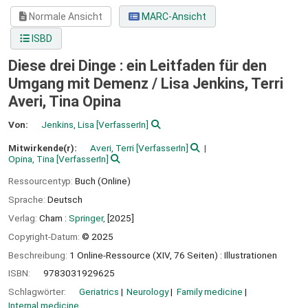
Normale Ansicht
MARC-Ansicht
ISBD
Diese drei Dinge : ein Leitfaden für den
Umgang mit Demenz /
Lisa Jenkins, Terri
Averi, Tina Opina
Von:
Jenkins, Lisa
[VerfasserIn]
Mitwirkende(r):
Averi, Terri
[VerfasserIn]
Opina, Tina
[VerfasserIn]
Ressourcentyp:
Buch (Online)
Sprache:
Deutsch
Verlag:
Cham :
Springer,
[2025]
Copyright-Datum:
© 2025
Beschreibung:
1 Online-Ressource (XIV, 76 Seiten) : Illustrationen
ISBN:
9783031929625
Schlagwörter:
Geriatrics
Neurology
Family medicine
Internal medicine