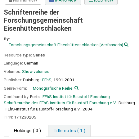
Normal view
MARC view
ISBD view
Schriftenreihe der
Forschungsgemeinschaft
Eisenhüttenschlacken
By:
Forschungsgemeinschaft Eisenhüttenschlacken
[VerfasserIn]
Resource type:
Series
Language:
German
Volumes:
Show volumes
Publisher:
Duisburg :
FEhS,
1991-2001
Genre/Form:
Monografische Reihe
Continued by:
Forts.:
FEhS-Institut für Baustoff-Forschung.
Schriftenreihe des FEhS-Instituts für Baustoff-Forschung e.V.
, Duisburg
: FEhS-Institut für Baustoff-Forschung e.V., 2004
PPN:
171230205
Holdings
( 0 )
Title notes ( 1 )