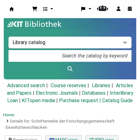
Koha online
Advanced search
Course reserves
Libraries
Articles
and Papers
|
Electronic Journals
|
Databases
|
Interlibrary
Loan
|
KITopen media
|
Purchase request |
Catalog Guide
Home
Details for:
Schriftenreihe der Forschungsgemeinschaft
Eisenhüttenschlacken