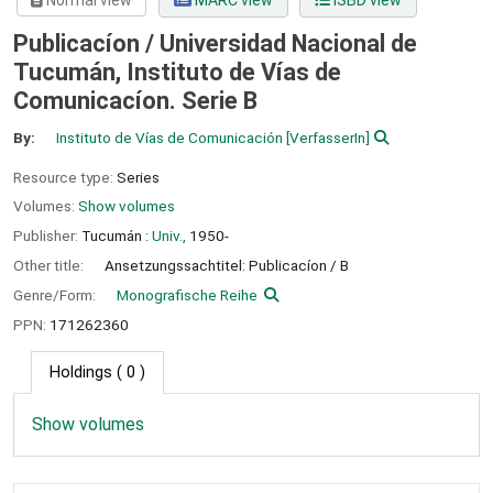
Normal view
MARC view
ISBD view
Publicacíon / Universidad Nacional de
Tucumán, Instituto de Vías de
Comunicacíon. Serie B
By:
Instituto de Vías de Comunicación
[VerfasserIn]
Resource type:
Series
Volumes:
Show volumes
Publisher:
Tucumán :
Univ.,
1950-
Other title:
Ansetzungssachtitel: Publicacíon / B
Genre/Form:
Monografische Reihe
PPN:
171262360
Holdings
( 0 )
Show volumes