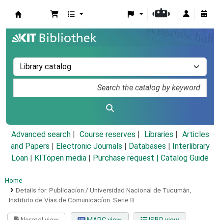
Koha online
Advanced search
Course reserves
Libraries
Articles
and Papers
|
Electronic Journals
|
Databases
|
Interlibrary
Loan
|
KITopen media
|
Purchase request |
Catalog Guide
Home
Details for:
Publicacíon / Universidad Nacional de Tucumán,
Instituto de Vías de Comunicacíon.
Serie B