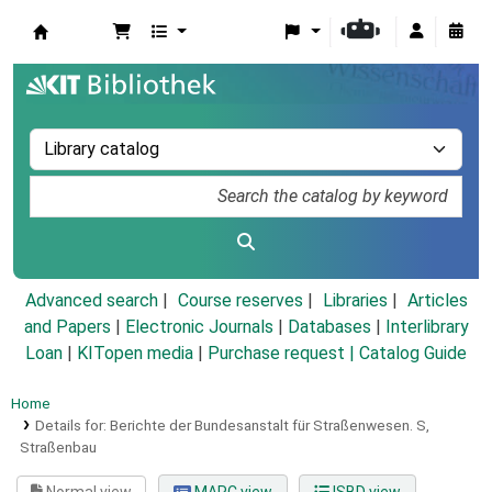
Koha online
Advanced search
Course reserves
Libraries
Articles
and Papers
|
Electronic Journals
|
Databases
|
Interlibrary
Loan
|
KITopen media
|
Purchase request |
Catalog Guide
Home
Details for:
Berichte der Bundesanstalt für Straßenwesen.
S,
Straßenbau