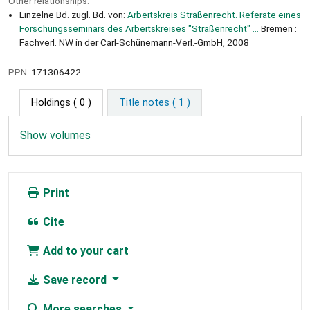
Other relationships:
Einzelne Bd. zugl. Bd. von:
Arbeitskreis Straßenrecht. Referate eines
Forschungsseminars des Arbeitskreises "Straßenrecht" ...
Bremen :
Fachverl. NW in der Carl-Schünemann-Verl.-GmbH, 2008
PPN:
171306422
Holdings
( 0 )
Title notes ( 1 )
Show volumes
Print
Cite
Add to your cart
Save record
More searches