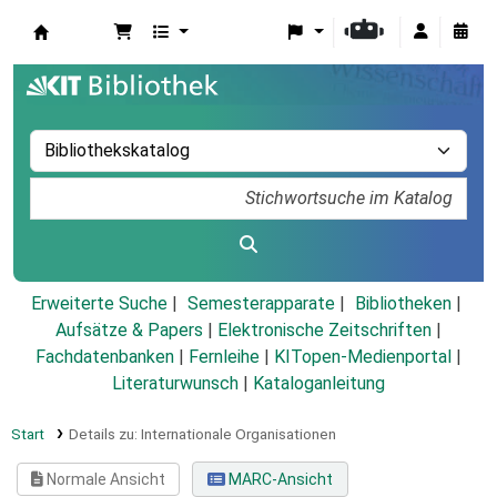
Koha
Erweiterte Suche
Semesterapparate
Bibliotheken
Aufsätze & Papers
|
Elektronische Zeitschriften
|
Fachdatenbanken
|
Fernleihe
|
KITopen-Medienportal
|
Literaturwunsch
|
Kataloganleitung
Start
Details zu:
Internationale Organisationen
Normale Ansicht
MARC-Ansicht