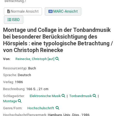
Betrachtung /
Normale Ansicht
MARC-Ansicht
ISBD
Montage und Collage in der Tonbandmusik
bei besonderer Berücksichtigung des
Hörspiels : eine typologische Betrachtung /
von Christoph Reinecke
Von:
Reinecke, Christoph
[aut]
Ressourcentyp:
Buch
Sprache:
Deutsch
Verlag:
1986
Beschreibung:
166 S. ; 21 cm
Schlagwörter:
Elektronische Musik
Tonbandmusik
Montage
Genre/Form:
Hochschulschrift
Hochschulschriftenvermerk:
Hamburg, Univ., Diss., 1986