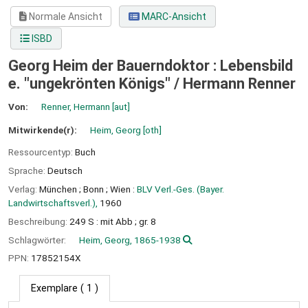
Normale Ansicht
MARC-Ansicht
ISBD
Georg Heim der Bauerndoktor : Lebensbild
e. "ungekrönten Königs" /
Hermann Renner
Von:
Renner, Hermann
[aut]
Mitwirkende(r):
Heim, Georg
[oth]
Ressourcentyp:
Buch
Sprache:
Deutsch
Verlag:
München ;
Bonn ;
Wien :
BLV Verl.-Ges. (Bayer.
Landwirtschaftsverl.),
1960
Beschreibung:
249 S : mit Abb ; gr. 8
Schlagwörter:
Heim, Georg, 1865-1938
PPN:
17852154X
Exemplare
( 1 )