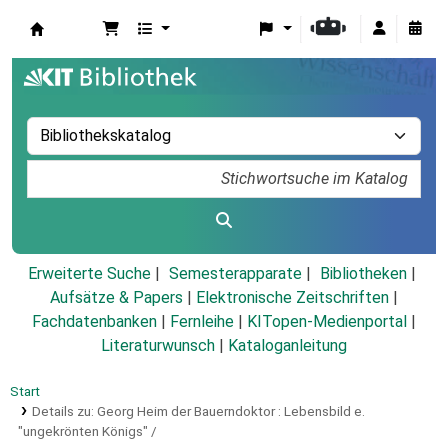
Koha
Erweiterte Suche
Semesterapparate
Bibliotheken
Aufsätze & Papers
|
Elektronische Zeitschriften
|
Fachdatenbanken
|
Fernleihe
|
KITopen-Medienportal
|
Literaturwunsch
|
Kataloganleitung
Start
Details zu:
Georg Heim der Bauerndoktor :
Lebensbild e.
"ungekrönten Königs" /