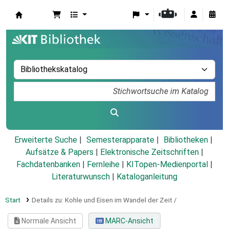
Koha
Erweiterte Suche
Semesterapparate
Bibliotheken
Aufsätze & Papers
|
Elektronische Zeitschriften
|
Fachdatenbanken
|
Fernleihe
|
KITopen-Medienportal
|
Literaturwunsch
|
Kataloganleitung
Start
Details zu:
Kohle und Eisen im Wandel der Zeit /
Normale Ansicht
MARC-Ansicht