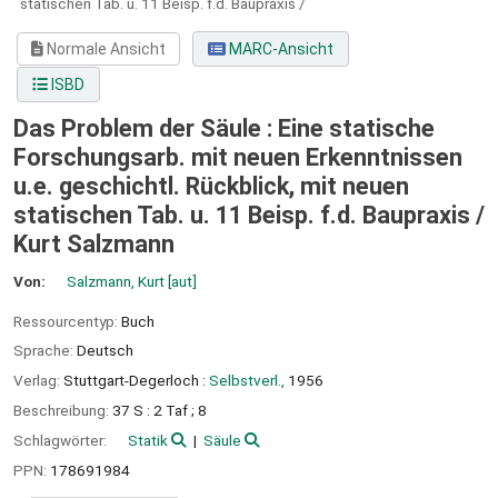
statischen Tab. u. 11 Beisp. f.d. Baupraxis /
Normale Ansicht
MARC-Ansicht
ISBD
Das Problem der Säule : Eine statische
Forschungsarb. mit neuen Erkenntnissen
u.e. geschichtl. Rückblick, mit neuen
statischen Tab. u. 11 Beisp. f.d. Baupraxis /
Kurt Salzmann
Von:
Salzmann, Kurt
[aut]
Ressourcentyp:
Buch
Sprache:
Deutsch
Verlag:
Stuttgart-Degerloch :
Selbstverl.,
1956
Beschreibung:
37 S : 2 Taf ; 8
Schlagwörter:
Statik
Säule
PPN:
178691984