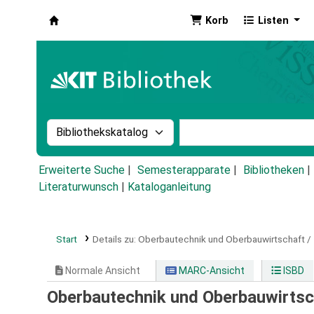
Korb
Listen
Koha
Suche im Katalog nach:
Stichwortsuche im Ka
Erweiterte Suche
Semesterapparate
Bibliotheken
Literaturwunsch
|
Kataloganleitung
Start
Details zu:
Oberbautechnik und Oberbauwirtschaft /
Normale Ansicht
MARC-Ansicht
ISBD
Oberbautechnik und Oberbauwirtsc