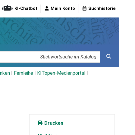
KI-Chatbot
Mein Konto
Suchhistorie
nken
|
Fernleihe
|
KITopen-Medienportal
|
Drucken