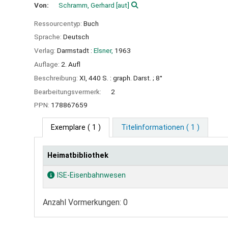
Von:
Schramm, Gerhard
[aut]
Ressourcentyp:
Buch
Sprache:
Deutsch
Verlag:
Darmstadt :
Elsner,
1963
Auflage:
2. Aufl
Beschreibung:
XI, 440 S. : graph. Darst. ; 8°
Bearbeitungsvermerk:
2
PPN:
178867659
Exemplare
( 1 )
Titelinformationen ( 1 )
Heimatbibliothek
Exemplare
ISE-Eisenbahnwesen
Anzahl Vormerkungen: 0