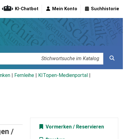
KI-Chatbot
Mein Konto
Suchhistorie
nken
|
Fernleihe
|
KITopen-Medienportal
|
Vormerken
en /