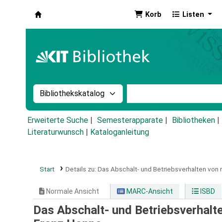
Korb
Listen
Koha
Suche im Katalog nach:
Stichwortsuche im Ka
Erweiterte Suche
Semesterapparate
Bibliotheken
Literaturwunsch
|
Kataloganleitung
Start
Details zu:
Das Abschalt- und Betriebsverhalten von
Normale Ansicht
MARC-Ansicht
ISBD
Das Abschalt- und Betriebsverhalt