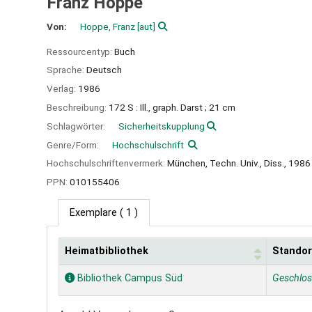
Franz Hoppe
Von:
Hoppe, Franz
[aut]
Ressourcentyp:
Buch
Sprache:
Deutsch
Verlag:
1986
Beschreibung:
172 S : Ill., graph. Darst ; 21 cm
Schlagwörter:
Sicherheitskupplung
Genre/Form:
Hochschulschrift
Hochschulschriftenvermerk:
München, Techn. Univ., Diss., 1986
PPN:
010155406
Exemplare
( 1 )
Heimatbibliothek
Standor
Exemplare
Bibliothek Campus Süd
Geschlo