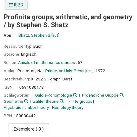
ISBD
Profinite groups, arithmetic, and geometry
/
by Stephen S. Shatz
Von:
Shatz, Stephen S
[aut]
Ressourcentyp:
Buch
Sprache:
Englisch
Reihen:
Annals of mathematics studies
; 67
Verlag:
Princeton, NJ :
Princeton Univ. Press [u.a.],
1972
Beschreibung:
X, 252 S. : graph. Darst
ISBN:
0691080178
Schlagwörter:
Galois-Kohomologie
Proendliche Gruppe
Geometrie
Zahlentheorie
Finite groups
Algebraic number theory
Homology theory
PPN:
180030442
Exemplare
( 3 )