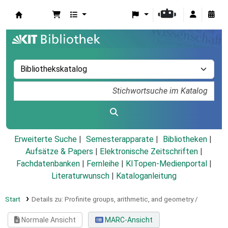
Koha
Erweiterte Suche
Semesterapparate
Bibliotheken
Aufsätze & Papers
|
Elektronische Zeitschriften
|
Fachdatenbanken
|
Fernleihe
|
KITopen-Medienportal
|
Literaturwunsch
|
Kataloganleitung
Start
Details zu:
Profinite groups, arithmetic, and geometry /
Normale Ansicht
MARC-Ansicht