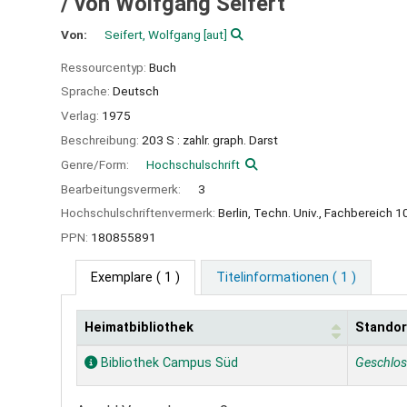
/
von Wolfgang Seifert
Von:
Seifert, Wolfgang
[aut]
Ressourcentyp:
Buch
Sprache:
Deutsch
Verlag:
1975
Beschreibung:
203 S : zahlr. graph. Darst
Genre/Form:
Hochschulschrift
Bearbeitungsvermerk:
3
Hochschulschriftenvermerk:
Berlin, Techn. Univ., Fachbereich 1
PPN:
180855891
Exemplare
( 1 )
Titelinformationen ( 1 )
Heimatbibliothek
Standor
Exemplare
Bibliothek Campus Süd
Geschlo