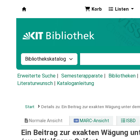
Korb
Listen
Koha
Suche im Katalog nach:
Stichwortsuche im Ka
Erweiterte Suche
Semesterapparate
Bibliotheken
Literaturwunsch
|
Kataloganleitung
Start
Details zu:
Ein Beitrag zur exakten Wägung unter de
Normale Ansicht
MARC-Ansicht
ISBD
Ein Beitrag zur exakten Wägung u