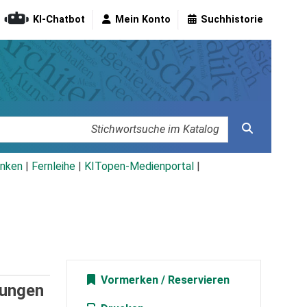
KI-Chatbot
Mein Konto
Suchhistorie
nken
|
Fernleihe
|
KITopen-Medienportal
|
Vormerken
gungen