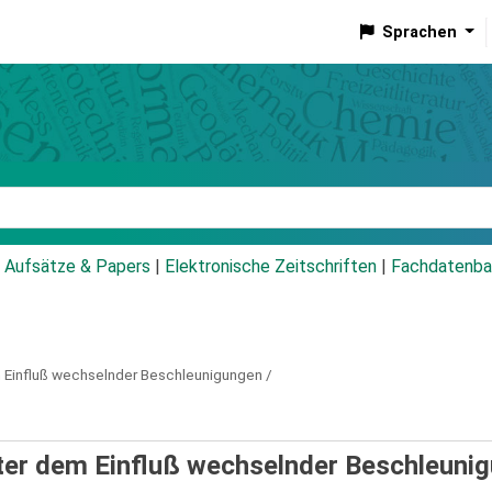
Sprachen
talog
Aufsätze & Papers
|
Elektronische Zeitschriften
|
Fachdatenba
m Einfluß wechselnder Beschleunigungen /
nter dem Einfluß wechselnder Beschleuni