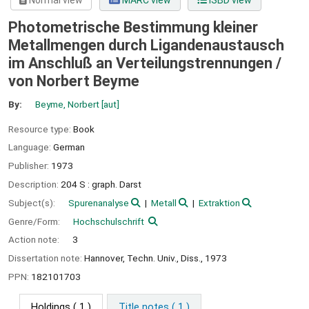
Normal view
MARC view
ISBD view
Photometrische Bestimmung kleiner
Metallmengen durch Ligandenaustausch
im Anschluß an Verteilungstrennungen /
von Norbert Beyme
By:
Beyme, Norbert
[aut]
Resource type:
Book
Language:
German
Publisher:
1973
Description:
204 S : graph. Darst
Subject(s):
Spurenanalyse
Metall
Extraktion
Genre/Form:
Hochschulschrift
Action note:
3
Dissertation note:
Hannover, Techn. Univ., Diss., 1973
PPN:
182101703
Holdings
( 1 )
Title notes ( 1 )