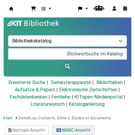
Koha
Erweiterte Suche
Semesterapparate
Bibliotheken
Aufsätze & Papers
|
Elektronische Zeitschriften
|
Fachdatenbanken
|
Fernleihe
|
KITopen-Medienportal
|
Literaturwunsch
|
Kataloganleitung
Start
Details zu:
Contacts.
Série 3,
Études et documents
Normale Ansicht
MARC-Ansicht