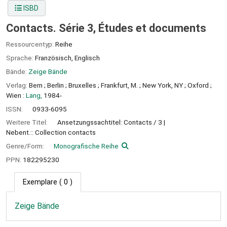
ISBD
Contacts. Série 3, Études et documents
Ressourcentyp:
Reihe
Sprache:
Französisch
,
Englisch
Bände:
Zeige Bände
Verlag:
Bern ;
Berlin ;
Bruxelles ;
Frankfurt, M. ;
New York, NY ;
Oxford ;
Wien :
Lang,
1984-
ISSN:
0933-6095
Weitere Titel:
Ansetzungssachtitel: Contacts / 3
Nebent.:: Collection contacts
Genre/Form:
Monografische Reihe
PPN:
182295230
Exemplare
( 0 )
Zeige Bände