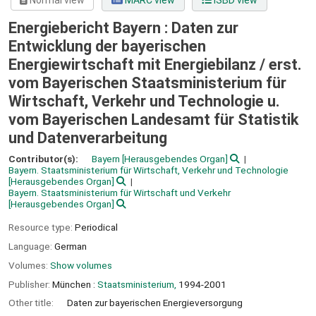
Normal view
MARC view
ISBD view
Energiebericht Bayern : Daten zur
Entwicklung der bayerischen
Energiewirtschaft mit Energiebilanz /
erst.
vom Bayerischen Staatsministerium für
Wirtschaft, Verkehr und Technologie u.
vom Bayerischen Landesamt für Statistik
und Datenverarbeitung
Contributor(s):
Bayern
[Herausgebendes Organ]
Bayern. Staatsministerium für Wirtschaft, Verkehr und Technologie
[Herausgebendes Organ]
Bayern. Staatsministerium für Wirtschaft und Verkehr
[Herausgebendes Organ]
Resource type:
Periodical
Language:
German
Volumes:
Show volumes
Publisher:
München :
Staatsministerium,
1994-2001
Other title:
Daten zur bayerischen Energieversorgung