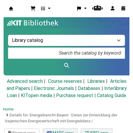
Koha online
Advanced search
Course reserves
Libraries
Articles
and Papers
|
Electronic Journals
|
Databases
|
Interlibrary
Loan
|
KITopen media
|
Purchase request |
Catalog Guide
Home
Details for:
Energiebericht Bayern :
Daten zur Entwicklung der
bayerischen Energiewirtschaft mit Energiebilanz /