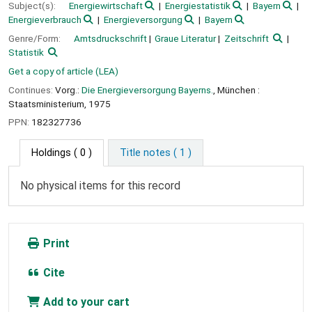
Subject(s):
Energiewirtschaft
Energiestatistik
Bayern
Energieverbrauch
Energieversorgung
Bayern
Genre/Form:
Amtsdruckschrift
Graue Literatur
Zeitschrift
Statistik
Get a copy of article (LEA)
Continues:
Vorg.:
Die Energieversorgung Bayerns.
, München :
Staatsministerium, 1975
PPN:
182327736
Holdings
( 0 )
Title notes ( 1 )
No physical items for this record
Print
Cite
Add to your cart