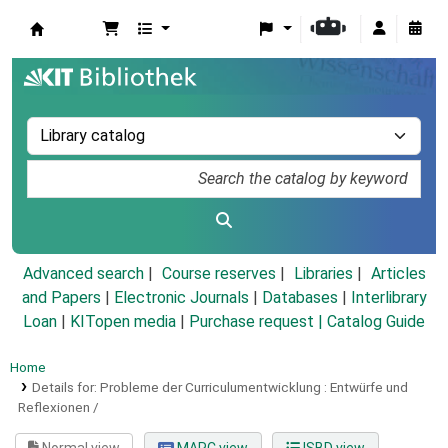
Koha online
Advanced search
Course reserves
Libraries
Articles
and Papers
|
Electronic Journals
|
Databases
|
Interlibrary
Loan
|
KITopen media
|
Purchase request |
Catalog Guide
Home
Details for:
Probleme der Curriculumentwicklung :
Entwürfe und
Reflexionen /