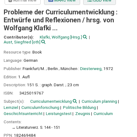
Normal view
MARC view
ISBD view
Probleme der Curriculumentwicklung :
Entwürfe und Reflexionen /
hrsg. von
Wolfgang Klafki ...
Contributor(s):
Klafki, Wolfgang
[Hrsg.]
Aust, Siegfried
[oth]
Resource type:
Book
Language:
German
Publisher:
Frankfurt/M. ;
Berlin ;
München :
Diesterweg,
1972
Edition:
1. Aufl
Description:
151 S. : graph. Darst. ; 23 cm
ISBN:
3425019767
Subject(s):
Curriculumentwicklung
Curriculum planning
Lernziel
Curriculumforschung
Politische Bildung
Geschichtsunterricht
Leistungstest
Zeugnis
Curriculum
Contents:
Literaturverz. S. 144 - 151
PPN:
182469484