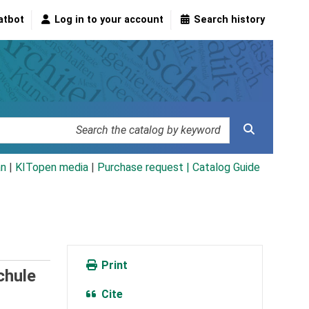
atbot
Log in to your account
Search history
an
|
KITopen media
|
Purchase request |
Catalog Guide
Print
chule
Cite