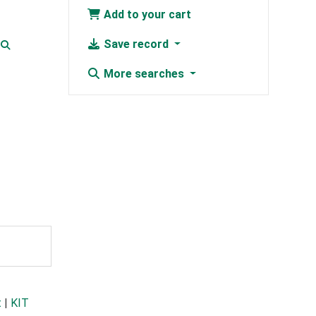
Add to your cart
Save record
More searches
t
|
KIT