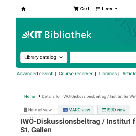
Cart
Lists
Koha online
Search the catalog by:
Search the catalog by k
Advanced search
Course reserves
Libraries
Articl
Home
Details for:
IWÖ-Diskussionsbeitrag / Institut für Wi
Normal view
MARC view
ISBD view
IWÖ-Diskussionsbeitrag / Institut 
St. Gallen