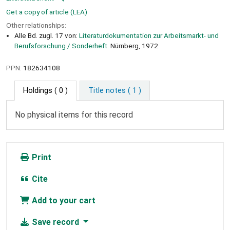
Get a copy of article (LEA)
Other relationships:
Alle Bd. zugl. 17 von:
Literaturdokumentation zur Arbeitsmarkt- und
Berufsforschung / Sonderheft.
Nürnberg, 1972
PPN:
182634108
Holdings
( 0 )
Title notes ( 1 )
No physical items for this record
Print
Cite
Add to your cart
Save record