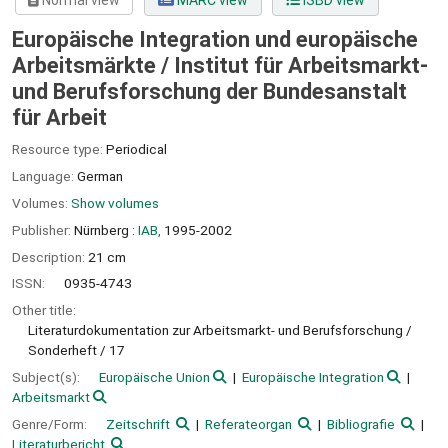
Normal view
MARC view
ISBD view
Europäische Integration und europäische
Arbeitsmärkte /
Institut für Arbeitsmarkt-
und Berufsforschung der Bundesanstalt
für Arbeit
Resource type:
Periodical
Language:
German
Volumes:
Show volumes
Publisher:
Nürnberg :
IAB,
1995-2002
Description:
21 cm
ISSN:
0935-4743
Other title:
Literaturdokumentation zur Arbeitsmarkt- und Berufsforschung /
Sonderheft / 17
Subject(s):
Europäische Union
Europäische Integration
Arbeitsmarkt
Genre/Form:
Zeitschrift
Referateorgan
Bibliografie
Literaturbericht