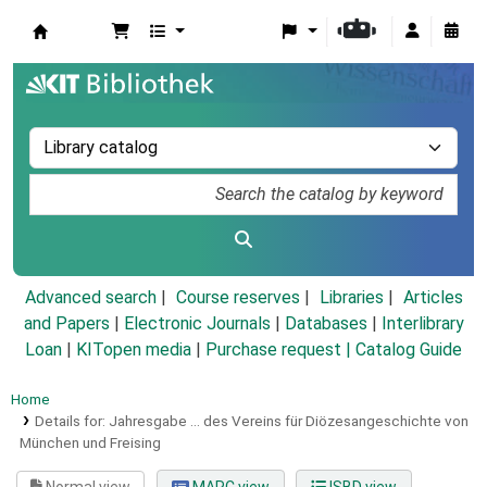
Koha online
Advanced search
Course reserves
Libraries
Articles
and Papers
|
Electronic Journals
|
Databases
|
Interlibrary
Loan
|
KITopen media
|
Purchase request |
Catalog Guide
Home
Details for:
Jahresgabe ... des Vereins für Diözesangeschichte von
München und Freising