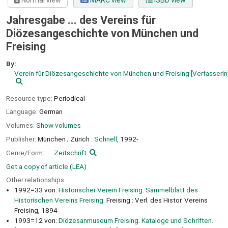
Normal view
MARC view
ISBD view
Jahresgabe ... des Vereins für
Diözesangeschichte von München und
Freising
By:
Verein für Diözesangeschichte von München und Freising
[VerfasserIn
Resource type:
Periodical
Language:
German
Volumes:
Show volumes
Publisher:
München ;
Zürich :
Schnell,
1992-
Genre/Form:
Zeitschrift
Get a copy of article (LEA)
Other relationships:
1992=33 von:
Historischer Verein Freising. Sammelblatt des
Historischen Vereins Freising.
Freising : Verl. des Histor. Vereins
Freising, 1894
1993=12 von:
Diözesanmuseum Freising. Kataloge und Schriften.