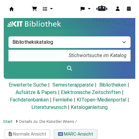
Koha
Erweiterte Suche
Semesterapparate
Bibliotheken
Aufsätze & Papers
|
Elektronische Zeitschriften
|
Fachdatenbanken
|
Fernleihe
|
KITopen-Medienportal
|
Literaturwunsch
|
Kataloganleitung
Start
Details zu:
Die Künstler Wiens /
Normale Ansicht
MARC-Ansicht