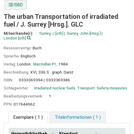
ISBD
The urban Transportation of irradiated
fuel /
J. Surrey [Hrsg.]. GLC
Mitwirkende(r):
Surrey, J
[oth]
Surrey, John
[Hrsg.]
London
[oth]
Ressourcentyp:
Buch
Sprache:
Englisch
Verlag:
London :
Macmillan Pr.,
1984
Beschreibung:
XVI, 336 S : graph. Darst
ISBN:
0333369394
0333369386
Schlagwörter:
Irradiated nuclear fuels. Transport. Safety measures
Bearbeitungsvermerk:
1
PPN:
017644062
Exemplare
( 1 )
Titelinformationen ( 1 )
Heimatbibliothek
Standort