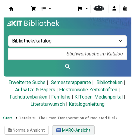
Koha
Erweiterte Suche
Semesterapparate
Bibliotheken
Aufsätze & Papers
|
Elektronische Zeitschriften
|
Fachdatenbanken
|
Fernleihe
|
KITopen-Medienportal
|
Literaturwunsch
|
Kataloganleitung
Start
Details zu:
The urban Transportation of irradiated fuel /
Normale Ansicht
MARC-Ansicht