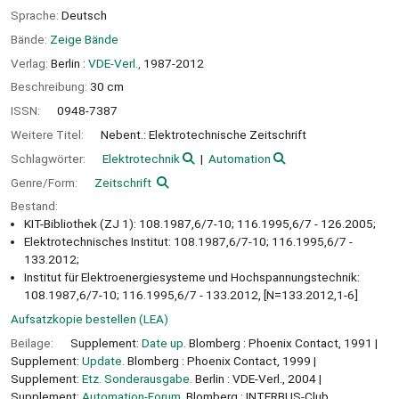
Sprache:
Deutsch
Bände:
Zeige Bände
Verlag:
Berlin :
VDE-Verl.,
1987-2012
Beschreibung:
30 cm
ISSN:
0948-7387
Weitere Titel:
Nebent.: Elektrotechnische Zeitschrift
Schlagwörter:
Elektrotechnik
Automation
Genre/Form:
Zeitschrift
Bestand:
KIT-Bibliothek (ZJ 1): 108.1987,6/7-10; 116.1995,6/7 - 126.2005;
Elektrotechnisches Institut: 108.1987,6/7-10; 116.1995,6/7 -
133.2012;
Institut für Elektroenergiesysteme und Hochspannungstechnik:
108.1987,6/7-10; 116.1995,6/7 - 133.2012, [N=133.2012,1-6]
Aufsatzkopie bestellen (LEA)
Beilage:
Supplement:
Date up.
Blomberg : Phoenix Contact, 1991
Supplement:
Update.
Blomberg : Phoenix Contact, 1999
Supplement:
Etz. Sonderausgabe.
Berlin : VDE-Verl., 2004
Supplement:
Automation-Forum.
Blomberg : INTERBUS-Club