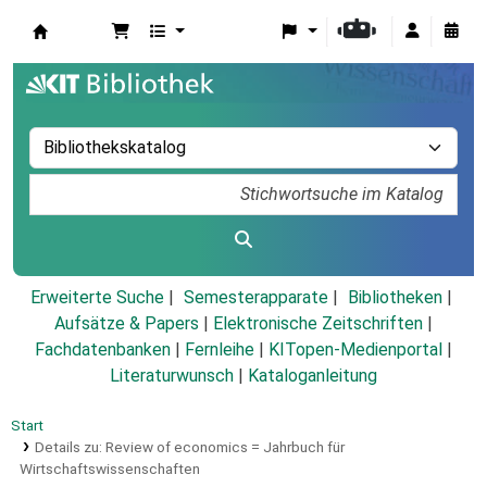
Koha
Erweiterte Suche
Semesterapparate
Bibliotheken
Aufsätze & Papers
|
Elektronische Zeitschriften
|
Fachdatenbanken
|
Fernleihe
|
KITopen-Medienportal
|
Literaturwunsch
|
Kataloganleitung
Start
Details zu:
Review of economics =
Jahrbuch für
Wirtschaftswissenschaften