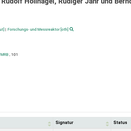
 Rudolf Hollnagel, Rüdiger Jahr und Bernd
ut]
Forschungs- und Messreaktor
[oth]
 FMRB
; 101
Signatur
Status