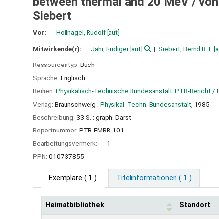
between thermal and 20 MeV /
von
Siebert
Von:
Hollnagel, Rudolf
[aut]
Mitwirkende(r):
Jahr, Rüdiger
[aut]
Siebert, Bernd R. L
[a
Ressourcentyp:
Buch
Sprache:
Englisch
Reihen:
Physikalisch-Technische Bundesanstalt. PTB-Bericht /
Verlag:
Braunschweig :
Physikal.-Techn. Bundesanstalt,
1985
Beschreibung:
33 S. : graph. Darst
Reportnummer:
PTB-FMRB-101
Bearbeitungsvermerk:
1
PPN:
010737855
Exemplare
( 1 )
Titelinformationen ( 1 )
Heimatbibliothek
Standort