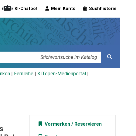
KI-Chatbot
Mein Konto
Suchhistorie
nken
|
Fernleihe
|
KITopen-Medienportal
|
Vormerken
es