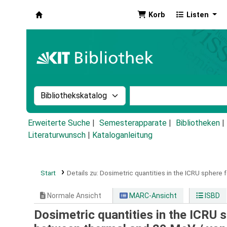
Korb
Listen
Koha
Suche im Katalog nach:
Stichwortsuche im Ka
Erweiterte Suche
Semesterapparate
Bibliotheken
Literaturwunsch
|
Kataloganleitung
Start
Details zu:
Dosimetric quantities in the ICRU sphere 
Normale Ansicht
MARC-Ansicht
ISBD
Dosimetric quantities in the ICRU s