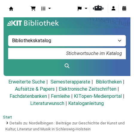
Koha
Erweiterte Suche
Semesterapparate
Bibliotheken
Aufsätze & Papers
|
Elektronische Zeitschriften
|
Fachdatenbanken
|
Fernleihe
|
KITopen-Medienportal
|
Literaturwunsch
|
Kataloganleitung
Start
Details zu:
Nordelbingen :
Beiträge zur Geschichte der Kunst und
Kultur, Literatur und Musik in Schleswig-Holstein