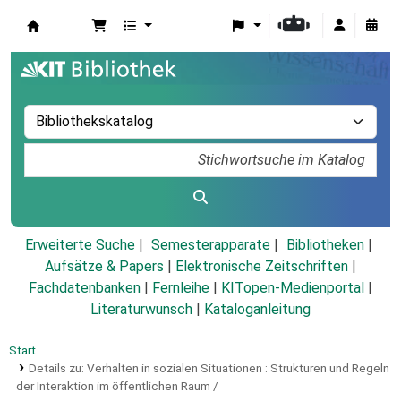
Koha
Erweiterte Suche
Semesterapparate
Bibliotheken
Aufsätze & Papers
|
Elektronische Zeitschriften
|
Fachdatenbanken
|
Fernleihe
|
KITopen-Medienportal
|
Literaturwunsch
|
Kataloganleitung
Start
Details zu:
Verhalten in sozialen Situationen :
Strukturen und Regeln
der Interaktion im öffentlichen Raum /