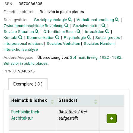
ISBN:
3570086305
Einheitssachtitel:
Behavior in public places
Schlagwörter:
Sozialpsychologie
Verhaltensforschung
Zwischenmenschliche Beziehung
Sozialverhalten
Soziale Situation
Öffentlicher Raum
Interaktion
Kontakt
Kommunikation
Psychologie
Social groups
Interpersonal relations
Soziales Verhalten
Soziales Handeln
Interaktionsanalyse
Andere Ausgaben:
Übersetzung von:
Goffman, Erving, 1922 - 1982.
Behavior in public places.
PPN:
019840675
Exemplare
( 8 )
Heimatbibliothek
Standort
Exemplare
Fachbibliothek
Bibliothek / frei
Architektur
aufgestellt