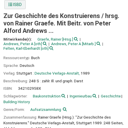
ISBD
Zur Geschichte des Konstruierens /
hrsg.
von Rainer Graefe. Mit Beitr. von Peter
Alford Andrews ...
Mitwirkende(r):
Graefe, Rainer
[Hrsg.]
Andrews, Peter A
[oth]
Andrews, Peter A
[Mitarb.]
Felten, Karl-Eberhardt
[oth]
Ressourcentyp:
Buch
Sprache:
Deutsch
Verlag:
Stuttgart :
Deutsche Verlags-Anstalt,
1989
Beschreibung:
248 S : zahlr. Ill. und graph. Darst
ISBN:
342102958X
Schlagwörter:
Baukonstruktion
Ingenieurbau
Geschichte
Building History
Genre/Form:
Aufsatzsammlung
Zusammenfassung:
Rainer Graefe (Hrsg.): "Zur Geschichte des
Konstruierens." Deutsche Verlags-Anstalt, Stuttgart 1989. 248 Seiten,