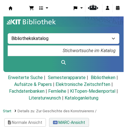
Koha
Erweiterte Suche
Semesterapparate
Bibliotheken
Aufsätze & Papers
|
Elektronische Zeitschriften
|
Fachdatenbanken
|
Fernleihe
|
KITopen-Medienportal
|
Literaturwunsch
|
Kataloganleitung
Start
Details zu:
Zur Geschichte des Konstruierens /
Normale Ansicht
MARC-Ansicht