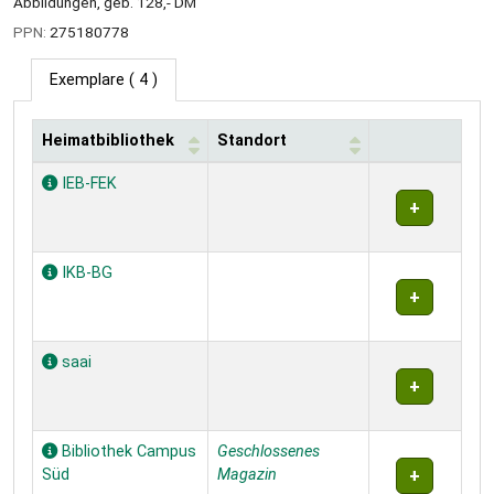
Abbildungen, geb. 128,- DM
PPN:
275180778
Exemplare
( 4 )
Heimatbibliothek
Standort
Exemplare
IEB-FEK
IKB-BG
saai
Bibliothek Campus
Geschlossenes
Süd
Magazin