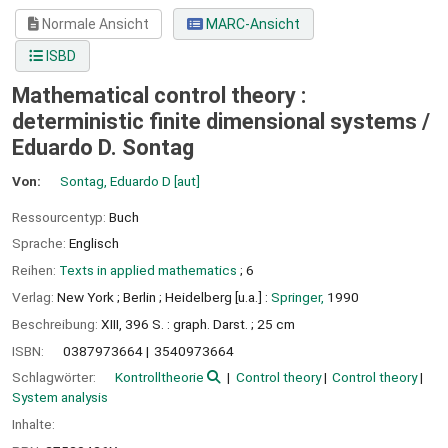
Normale Ansicht
MARC-Ansicht
ISBD
Mathematical control theory :
deterministic finite dimensional systems /
Eduardo D. Sontag
Von:
Sontag, Eduardo D
[aut]
Ressourcentyp:
Buch
Sprache:
Englisch
Reihen:
Texts in applied mathematics
; 6
Verlag:
New York ;
Berlin ;
Heidelberg [u.a.] :
Springer,
1990
Beschreibung:
XIII, 396 S. : graph. Darst. ; 25 cm
ISBN:
0387973664
3540973664
Schlagwörter:
Kontrolltheorie
Control theory
Control theory
System analysis
Inhalte: