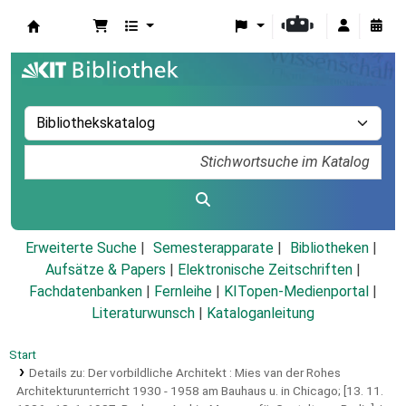
Koha
Erweiterte Suche
Semesterapparate
Bibliotheken
Aufsätze & Papers
|
Elektronische Zeitschriften
|
Fachdatenbanken
|
Fernleihe
|
KITopen-Medienportal
|
Literaturwunsch
|
Kataloganleitung
Start
Details zu:
Der vorbildliche Architekt :
Mies van der Rohes
Architekturunterricht 1930 - 1958 am Bauhaus u. in Chicago; [13. 11.