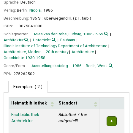
Sprache:
Deutsch
Verlag:
Berlin :
Nicolai,
1986
Beschreibung:
186 S. : überwiegend Ill. (z.T. farb.)
ISBN:
3875841808
Schlagwörter:
Mies van der Rohe, Ludwig, 1886-1969
Architektur
Unterricht
Bauhaus
Illinois Institute of Technology Department of Architecture
Architecture, Modern -- 20th century
Architecture
Geschichte 1930-1958
Genre/Form:
Ausstellungskatalog -- 1986 -- Berlin, West
PPN:
275262502
Exemplare
( 2 )
Heimatbibliothek
Standort
Exemplare
Fachbibliothek
Bibliothek / frei
Architektur
aufgestellt