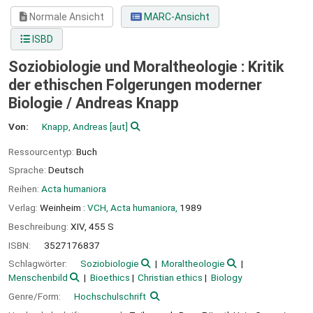
Normale Ansicht
MARC-Ansicht
ISBD
Soziobiologie und Moraltheologie : Kritik
der ethischen Folgerungen moderner
Biologie /
Andreas Knapp
Von:
Knapp, Andreas
[aut]
Ressourcentyp:
Buch
Sprache:
Deutsch
Reihen:
Acta humaniora
Verlag:
Weinheim :
VCH, Acta humaniora,
1989
Beschreibung:
XIV, 455 S
ISBN:
3527176837
Schlagwörter:
Soziobiologie
Moraltheologie
Menschenbild
Bioethics
Christian ethics
Biology
Genre/Form:
Hochschulschrift