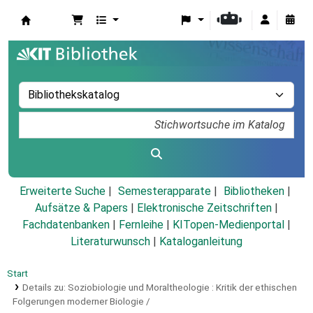
Koha
Erweiterte Suche
Semesterapparate
Bibliotheken
Aufsätze & Papers
|
Elektronische Zeitschriften
|
Fachdatenbanken
|
Fernleihe
|
KITopen-Medienportal
|
Literaturwunsch
|
Kataloganleitung
Start
Details zu:
Soziobiologie und Moraltheologie :
Kritik der ethischen
Folgerungen moderner Biologie /