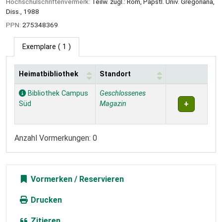
Hochschulschriftenvermerk:
Teilw. zugl.: Rom, Päpstl. Univ. Gregoriana,
Diss., 1988
PPN:
275348369
Exemplare
( 1 )
Heimatbibliothek
Standort
Exemplare
Bibliothek Campus
Geschlossenes
Süd
Magazin
Anzahl Vormerkungen: 0
Vormerken
Drucken
Zitieren