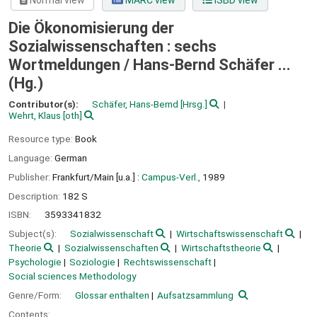
Normal view
MARC view
ISBD view
Die Ökonomisierung der
Sozialwissenschaften : sechs
Wortmeldungen /
Hans-Bernd Schäfer ...
(Hg.)
Contributor(s):
Schäfer, Hans-Bernd
[Hrsg.]
Wehrt, Klaus
[oth]
Resource type:
Book
Language:
German
Publisher:
Frankfurt/Main [u.a.] :
Campus-Verl.,
1989
Description:
182 S
ISBN:
3593341832
Subject(s):
Sozialwissenschaft
Wirtschaftswissenschaft
Theorie
Sozialwissenschaften
Wirtschaftstheorie
Psychologie
Soziologie
Rechtswissenschaft
Social sciences Methodology
Genre/Form:
Glossar enthalten
Aufsatzsammlung
Contents: