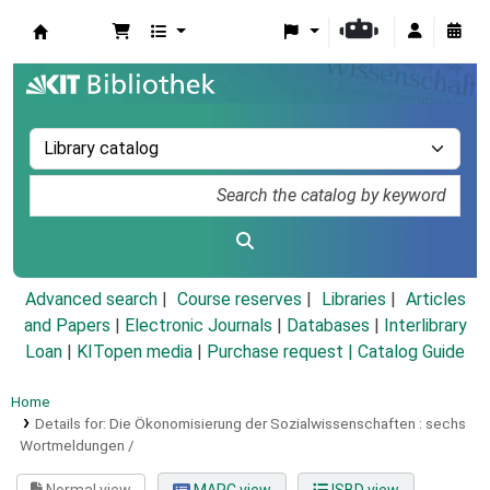
Koha online
Advanced search
Course reserves
Libraries
Articles
and Papers
|
Electronic Journals
|
Databases
|
Interlibrary
Loan
|
KITopen media
|
Purchase request |
Catalog Guide
Home
Details for:
Die Ökonomisierung der Sozialwissenschaften :
sechs
Wortmeldungen /