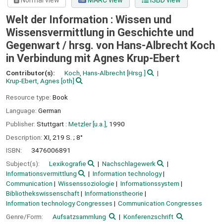
Normal view
MARC view
ISBD view
Welt der Information : Wissen und
Wissensvermittlung in Geschichte und
Gegenwart /
hrsg. von Hans-Albrecht Koch
in Verbindung mit Agnes Krup-Ebert
Contributor(s):
Koch, Hans-Albrecht
[Hrsg.]
Krup-Ebert, Agnes
[oth]
Resource type:
Book
Language:
German
Publisher:
Stuttgart :
Metzler [u.a.],
1990
Description:
XI, 219 S. ; 8°
ISBN:
3476006891
Subject(s):
Lexikografie
Nachschlagewerk
Informationsvermittlung
Information technology
Communication
Wissenssoziologie
Informationssystem
Bibliothekswissenschaft
Informationstheorie
Information technology Congresses
Communication Congresses
Genre/Form:
Aufsatzsammlung
Konferenzschrift