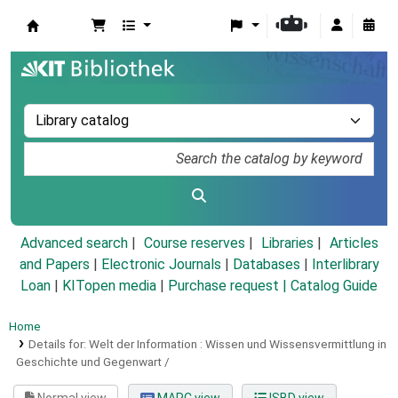
Koha online
Advanced search
Course reserves
Libraries
Articles
and Papers
|
Electronic Journals
|
Databases
|
Interlibrary
Loan
|
KITopen media
|
Purchase request |
Catalog Guide
Home
Details for:
Welt der Information :
Wissen und Wissensvermittlung in
Geschichte und Gegenwart /