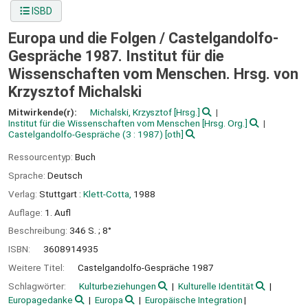
ISBD
Europa und die Folgen /
Castelgandolfo-
Gespräche 1987. Institut für die
Wissenschaften vom Menschen. Hrsg. von
Krzysztof Michalski
Mitwirkende(r):
Michalski, Krzysztof
[Hrsg.]
Institut für die Wissenschaften vom Menschen
[Hrsg. Org.]
Castelgandolfo-Gespräche
(3 : 1987)
[oth]
Ressourcentyp:
Buch
Sprache:
Deutsch
Verlag:
Stuttgart :
Klett-Cotta,
1988
Auflage:
1. Aufl
Beschreibung:
346 S. ; 8°
ISBN:
3608914935
Weitere Titel:
Castelgandolfo-Gespräche 1987
Schlagwörter:
Kulturbeziehungen
Kulturelle Identität
Europagedanke
Europa
Europäische Integration