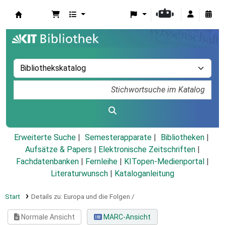
Koha
Erweiterte Suche
Semesterapparate
Bibliotheken
Aufsätze & Papers
|
Elektronische Zeitschriften
|
Fachdatenbanken
|
Fernleihe
|
KITopen-Medienportal
|
Literaturwunsch
|
Kataloganleitung
Start
Details zu:
Europa und die Folgen /
Normale Ansicht
MARC-Ansicht