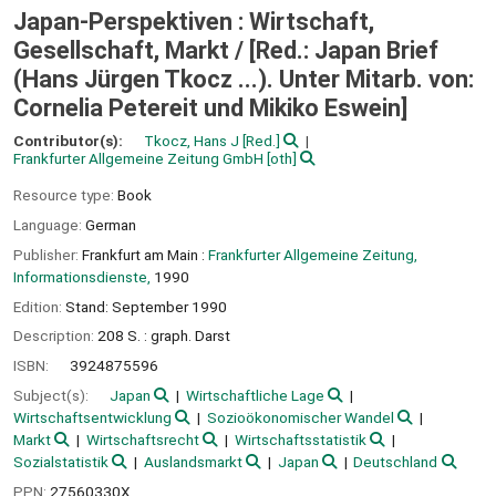
Japan-Perspektiven : Wirtschaft,
Gesellschaft, Markt /
[Red.: Japan Brief
(Hans Jürgen Tkocz ...). Unter Mitarb. von:
Cornelia Petereit und Mikiko Eswein]
Contributor(s):
Tkocz, Hans J
[Red.]
Frankfurter Allgemeine Zeitung GmbH
[oth]
Resource type:
Book
Language:
German
Publisher:
Frankfurt am Main :
Frankfurter Allgemeine Zeitung,
Informationsdienste,
1990
Edition:
Stand: September 1990
Description:
208 S. : graph. Darst
ISBN:
3924875596
Subject(s):
Japan
Wirtschaftliche Lage
Wirtschaftsentwicklung
Sozioökonomischer Wandel
Markt
Wirtschaftsrecht
Wirtschaftsstatistik
Sozialstatistik
Auslandsmarkt
Japan
Deutschland
PPN:
27560330X