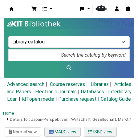
Koha online
Advanced search
Course reserves
Libraries
Articles
and Papers
|
Electronic Journals
|
Databases
|
Interlibrary
Loan
|
KITopen media
|
Purchase request |
Catalog Guide
Home
Details for:
Japan-Perspektiven :
Wirtschaft, Gesellschaft, Markt /
Normal view
MARC view
ISBD view