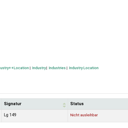
dustry++Location
Industry
Industries
Industry Location
Signatur
Status
Lg 149
Nicht ausleihbar