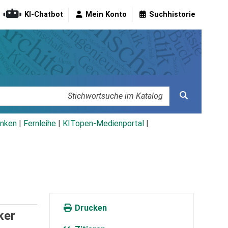
KI-Chatbot
Mein Konto
Suchhistorie
nken
|
Fernleihe
|
KITopen-Medienportal
|
Drucken
ker