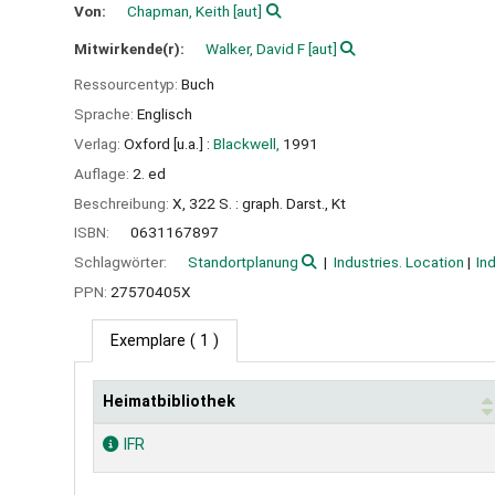
Von:
Chapman, Keith
[aut]
Mitwirkende(r):
Walker, David F
[aut]
Ressourcentyp:
Buch
Sprache:
Englisch
Verlag:
Oxford [u.a.] :
Blackwell,
1991
Auflage:
2. ed
Beschreibung:
X, 322 S. : graph. Darst., Kt
ISBN:
0631167897
Schlagwörter:
Standortplanung
Industries. Location
In
PPN:
27570405X
Exemplare
( 1 )
Heimatbibliothek
Exemplare
IFR