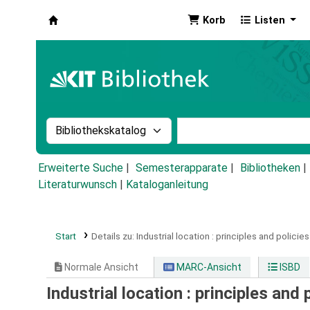
Korb
Listen
Koha
Suche im Katalog nach:
Stichwortsuche im Ka
Erweiterte Suche
Semesterapparate
Bibliotheken
Literaturwunsch
|
Kataloganleitung
Start
Details zu:
Industrial location :
principles and policies
Normale Ansicht
MARC-Ansicht
ISBD
Industrial location : principles and 