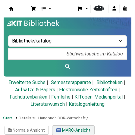
Koha
Erweiterte Suche
Semesterapparate
Bibliotheken
Aufsätze & Papers
|
Elektronische Zeitschriften
|
Fachdatenbanken
|
Fernleihe
|
KITopen-Medienportal
|
Literaturwunsch
|
Kataloganleitung
Start
Details zu:
Handbuch DDR-Wirtschaft /
Normale Ansicht
MARC-Ansicht