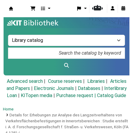
Koha online
Advanced search
Course reserves
Libraries
Articles
and Papers
|
Electronic Journals
|
Databases
|
Interlibrary
Loan
|
KITopen media
|
Purchase request |
Catalog Guide
Home
Details for:
Erhebungen zur Analyse des Langzeitverhaltens von
Verkehrsflächenbefestigungen in Innerortsbereichen :
Studie erstellt
i. A. d. Forschungsgesellschaft f. Straßen- u. Verkehrswesen, Köln (FA
4.128) /