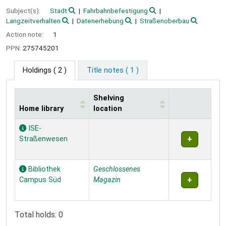
Subject(s):
Stadt
Fahrbahnbefestigung
Langzeitverhalten
Datenerhebung
Straßenoberbau
Action note:
1
PPN:
275745201
Holdings
( 2 )
Title notes ( 1 )
Shelving
Home library
location
Holdings
ISE-
Straßenwesen
Bibliothek
Geschlossenes
Campus Süd
Magazin
Total holds: 0