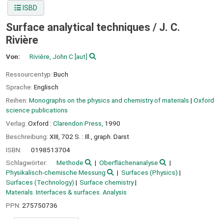
ISBD
Surface analytical techniques /
J. C.
Rivière
Von:
Rivière, John C
[aut]
Ressourcentyp:
Buch
Sprache:
Englisch
Reihen:
Monographs on the physics and chemistry of materials
|
Oxford
science publications
Verlag:
Oxford :
Clarendon Press,
1990
Beschreibung:
XIII, 702 S. : Ill., graph. Darst
ISBN:
0198513704
Schlagwörter:
Methode
Oberflächenanalyse
Physikalisch-chemische Messung
Surfaces (Physics)
Surfaces (Technology)
Surface chemistry
Materials. Interfaces & surfaces. Analysis
PPN:
275750736