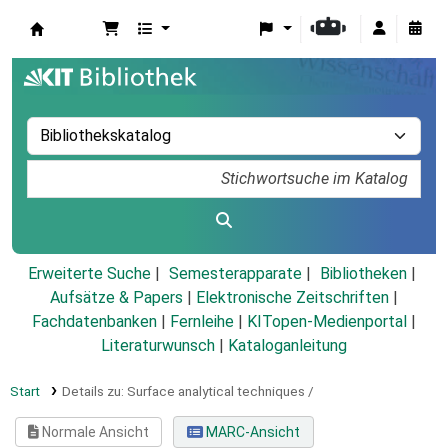
Koha
Erweiterte Suche
Semesterapparate
Bibliotheken
Aufsätze & Papers
|
Elektronische Zeitschriften
|
Fachdatenbanken
|
Fernleihe
|
KITopen-Medienportal
|
Literaturwunsch
|
Kataloganleitung
Start
Details zu:
Surface analytical techniques /
Normale Ansicht
MARC-Ansicht