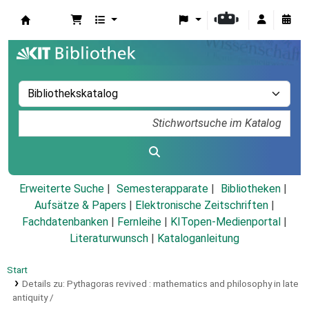
Koha
Erweiterte Suche
Semesterapparate
Bibliotheken
Aufsätze & Papers
|
Elektronische Zeitschriften
|
Fachdatenbanken
|
Fernleihe
|
KITopen-Medienportal
|
Literaturwunsch
|
Kataloganleitung
Start
Details zu:
Pythagoras revived :
mathematics and philosophy in late
antiquity /