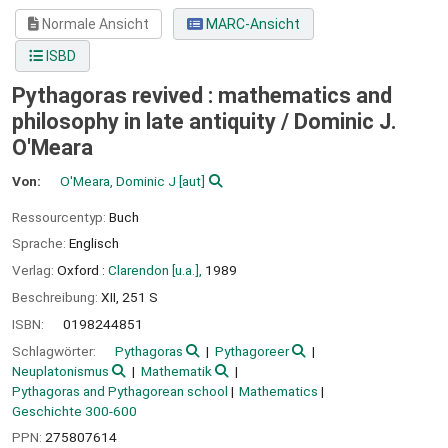
Normale Ansicht
MARC-Ansicht
ISBD
Pythagoras revived : mathematics and
philosophy in late antiquity /
Dominic J.
O'Meara
Von:
O'Meara, Dominic J
[aut]
Ressourcentyp:
Buch
Sprache:
Englisch
Verlag:
Oxford :
Clarendon [u.a.],
1989
Beschreibung:
XII, 251 S
ISBN:
0198244851
Schlagwörter:
Pythagoras
Pythagoreer
Neuplatonismus
Mathematik
Pythagoras and Pythagorean school
Mathematics
Geschichte 300-600
PPN:
275807614